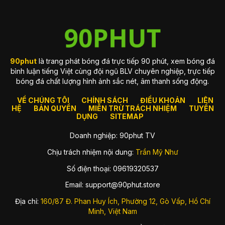
Champions League và nhiều giải đấu quốc tế khác.
Một điểm đặc biệt của 90Phut bong da chính là đội ngũ bình
luận viên chuyên nghiệp và đầy đam mê. Những người này
không chỉ mang lại những phân tích sâu sắc và nhận định
chính xác về trận đấu mà còn tạo ra không khí sôi động và
90phut
là trang phát bóng đá trực tiếp 90 phút, xem bóng đá
hấp dẫn cho mỗi trận đấu. Bạn có thể tương tác với 90Phut
bình luận tiếng Việt cùng đội ngũ BLV chuyên nghiệp, trực tiếp
live thông qua các bình luận trực tiếp, cảm nhận được sự
bóng đá chất lượng hình ảnh sắc nét, âm thanh sống động.
nhiệt huyết và đam mê của họ đối với bóng đá.
VỀ CHÚNG TÔI
CHÍNH SÁCH
ĐIỀU KHOẢN
LIÊN
Giao diện của truc tiep 90Phut TV được thiết kế thân thiện
HỆ
BẢN QUYỀN
MIỄN TRỪ TRÁCH NHIỆM
TUYỂN
và dễ sử dụng, giúp người dùng dễ dàng tìm kiếm và truy
DỤNG
SITEMAP
cập vào các trận đấu một cách thuận tiện. Nền tảng này
cũng cung cấp các tính năng hỗ trợ như lịch thi đấu, kết quả
Doanh nghiệp: 90phut TV
bóng đá, video highlight và tin tức thể thao, giúp người hâm
mộ
xem bóng đá trực tuyến
cập nhật thông tin và không bỏ
Chịu trách nhiệm nội dung:
Trần Mỹ Như
lỡ bất kỳ diễn biến nào trong trực tiếp bóng đá 90p.
Số điện thoại: 09619320537
Trang web truc tiep bong da 90Phut TV
Email:
support@90phut.store
có ưu điểm nổi bật nào?
Địa chỉ:
160/87 Đ. Phan Huy Ích, Phường 12, Gò Vấp, Hồ Chí
Minh, Việt Nam