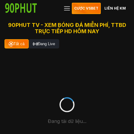
CƯỢC VSBET
LIÊN HỆ KM
90PHUT TV - XEM BÓNG ĐÁ MIỄN PHÍ, TTBD
TRỰC TIẾP HD HÔM NAY
Tất cả
Đang Live
Đang tải dữ liệu...