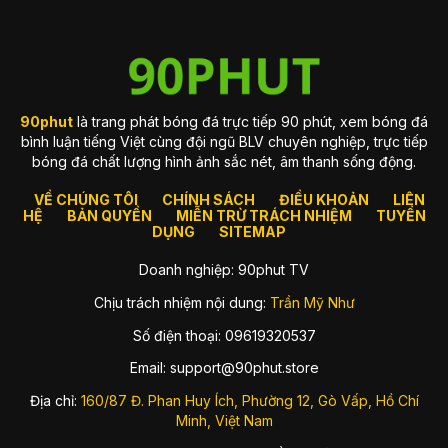
Champions League và nhiều giải đấu quốc tế khác.
Một điểm đặc biệt của 90Phut bong da chính là đội ngũ bình
luận viên chuyên nghiệp và đầy đam mê. Những người này
không chỉ mang lại những phân tích sâu sắc và nhận định
chính xác về trận đấu mà còn tạo ra không khí sôi động và
90phut
là trang phát bóng đá trực tiếp 90 phút, xem bóng đá
hấp dẫn cho mỗi trận đấu. Bạn có thể tương tác với 90Phut
bình luận tiếng Việt cùng đội ngũ BLV chuyên nghiệp, trực tiếp
live thông qua các bình luận trực tiếp, cảm nhận được sự
bóng đá chất lượng hình ảnh sắc nét, âm thanh sống động.
nhiệt huyết và đam mê của họ đối với bóng đá.
VỀ CHÚNG TÔI
CHÍNH SÁCH
ĐIỀU KHOẢN
LIÊN
Giao diện của truc tiep 90Phut TV được thiết kế thân thiện
HỆ
BẢN QUYỀN
MIỄN TRỪ TRÁCH NHIỆM
TUYỂN
và dễ sử dụng, giúp người dùng dễ dàng tìm kiếm và truy
DỤNG
SITEMAP
cập vào các trận đấu một cách thuận tiện. Nền tảng này
cũng cung cấp các tính năng hỗ trợ như lịch thi đấu, kết quả
Doanh nghiệp: 90phut TV
bóng đá, video highlight và tin tức thể thao, giúp người hâm
mộ
xem bóng đá trực tuyến
cập nhật thông tin và không bỏ
Chịu trách nhiệm nội dung:
Trần Mỹ Như
lỡ bất kỳ diễn biến nào trong trực tiếp bóng đá 90p.
Số điện thoại: 09619320537
Trang web truc tiep bong da 90Phut TV
Email:
support@90phut.store
có ưu điểm nổi bật nào?
Địa chỉ:
160/87 Đ. Phan Huy Ích, Phường 12, Gò Vấp, Hồ Chí
Minh, Việt Nam