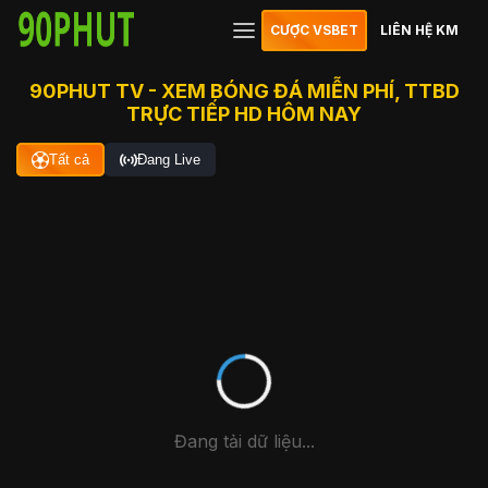
CƯỢC VSBET
LIÊN HỆ KM
90PHUT TV - XEM BÓNG ĐÁ MIỄN PHÍ, TTBD
TRỰC TIẾP HD HÔM NAY
Tất cả
Đang Live
Đang tải dữ liệu...