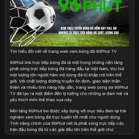
Tìm hiểu đôi nét về trang web xem bóng đá 90Phut TV
90Phut link trực tiếp bóng đá là một trong những nền tảng
phát sóng trực tiếp bóng đá hàng đầu tại Việt Nam, thu hút
một lượng lớn người hâm mộ bóng đá từ khắp nơi trên thế
giới. Với chất lượng đường truyền ổn định, giao diện thân
thiện và nhiều tính năng hấp dẫn, trang web bong da 90Phut
TV đã tạo ra một điểm đến lý tưởng cho những ai đam mê và
yêu thích môn thể thao vua này.
Nền tảng 90Phut tivi được xây dựng với mục tiêu đem lại trải
nghiệm xem bóng đá trực tuyến tốt nhất cho người dùng.
Tính năng chính của 90Phut nét là phát sóng trực tiếp các
trận đấu bóng đá từ các giải đấu lớn trên thế giới như
Premier League, La Liga, Euro 2024, Serie A, Bundesliga,