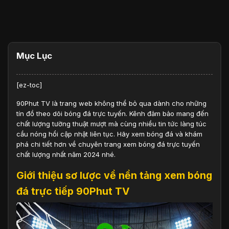
Mục Lục
[ez-toc]
90Phut
TV là trang web không thể bỏ qua dành cho những
tín đồ theo dõi bóng đá trực tuyến. Kênh đảm bảo mang đến
chất lượng tường thuật mượt mà cùng nhiều tin tức làng túc
cầu nóng hổi cập nhật liên tục. Hãy
xem bóng đá
và khám
phá chi tiết hơn về chuyên trang xem bóng đá trực tuyến
chất lượng nhất năm 2024 nhé.
Giới thiệu sơ lược về nền tảng xem bóng
đá trực tiếp 90Phut TV