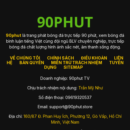
Champions League và nhiều giải đấu quốc tế khác.
Một điểm đặc biệt của 90Phut bong da chính là đội ngũ bình
luận viên chuyên nghiệp và đầy đam mê. Những người này
không chỉ mang lại những phân tích sâu sắc và nhận định
chính xác về trận đấu mà còn tạo ra không khí sôi động và
90phut
là trang phát bóng đá trực tiếp 90 phút, xem bóng đá
hấp dẫn cho mỗi trận đấu. Bạn có thể tương tác với 90Phut
bình luận tiếng Việt cùng đội ngũ BLV chuyên nghiệp, trực tiếp
live thông qua các bình luận trực tiếp, cảm nhận được sự
bóng đá chất lượng hình ảnh sắc nét, âm thanh sống động.
nhiệt huyết và đam mê của họ đối với bóng đá.
VỀ CHÚNG TÔI
CHÍNH SÁCH
ĐIỀU KHOẢN
LIÊN
Giao diện của truc tiep 90Phut TV được thiết kế thân thiện
HỆ
BẢN QUYỀN
MIỄN TRỪ TRÁCH NHIỆM
TUYỂN
và dễ sử dụng, giúp người dùng dễ dàng tìm kiếm và truy
DỤNG
SITEMAP
cập vào các trận đấu một cách thuận tiện. Nền tảng này
cũng cung cấp các tính năng hỗ trợ như lịch thi đấu, kết quả
Doanh nghiệp: 90phut TV
bóng đá, video highlight và tin tức thể thao, giúp người hâm
mộ
xem bóng đá trực tuyến
cập nhật thông tin và không bỏ
Chịu trách nhiệm nội dung:
Trần Mỹ Như
lỡ bất kỳ diễn biến nào trong trực tiếp bóng đá 90p.
Số điện thoại: 09619320537
Trang web truc tiep bong da 90Phut TV
Email:
support@90phut.store
có ưu điểm nổi bật nào?
Địa chỉ:
160/87 Đ. Phan Huy Ích, Phường 12, Gò Vấp, Hồ Chí
Minh, Việt Nam