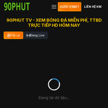
CƯỢC VSBET
LIÊN HỆ KM
90PHUT TV - XEM BÓNG ĐÁ MIỄN PHÍ, TTBD
TRỰC TIẾP HD HÔM NAY
Tất cả
Đang Live
Đang tải dữ liệu...