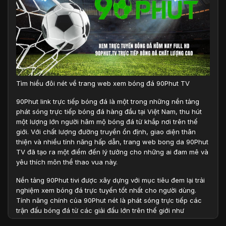
Tìm hiểu đôi nét về trang web xem bóng đá 90Phut TV
90Phut link trực tiếp bóng đá là một trong những nền tảng
phát sóng trực tiếp bóng đá hàng đầu tại Việt Nam, thu hút
một lượng lớn người hâm mộ bóng đá từ khắp nơi trên thế
giới. Với chất lượng đường truyền ổn định, giao diện thân
thiện và nhiều tính năng hấp dẫn, trang web bong da 90Phut
TV đã tạo ra một điểm đến lý tưởng cho những ai đam mê và
yêu thích môn thể thao vua này.
Nền tảng 90Phut tivi được xây dựng với mục tiêu đem lại trải
nghiệm xem bóng đá trực tuyến tốt nhất cho người dùng.
Tính năng chính của 90Phut nét là phát sóng trực tiếp các
trận đấu bóng đá từ các giải đấu lớn trên thế giới như
Premier League, La Liga, Euro 2024, Serie A, Bundesliga,