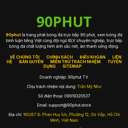
Champions League và nhiều giải đấu quốc tế khác.
Một điểm đặc biệt của 90Phut bong da chính là đội ngũ bình
luận viên chuyên nghiệp và đầy đam mê. Những người này
không chỉ mang lại những phân tích sâu sắc và nhận định
chính xác về trận đấu mà còn tạo ra không khí sôi động và
90phut
là trang phát bóng đá trực tiếp 90 phút, xem bóng đá
hấp dẫn cho mỗi trận đấu. Bạn có thể tương tác với 90Phut
bình luận tiếng Việt cùng đội ngũ BLV chuyên nghiệp, trực tiếp
live thông qua các bình luận trực tiếp, cảm nhận được sự
bóng đá chất lượng hình ảnh sắc nét, âm thanh sống động.
nhiệt huyết và đam mê của họ đối với bóng đá.
VỀ CHÚNG TÔI
CHÍNH SÁCH
ĐIỀU KHOẢN
LIÊN
Giao diện của truc tiep 90Phut TV được thiết kế thân thiện
HỆ
BẢN QUYỀN
MIỄN TRỪ TRÁCH NHIỆM
TUYỂN
và dễ sử dụng, giúp người dùng dễ dàng tìm kiếm và truy
DỤNG
SITEMAP
cập vào các trận đấu một cách thuận tiện. Nền tảng này
cũng cung cấp các tính năng hỗ trợ như lịch thi đấu, kết quả
Doanh nghiệp: 90phut TV
bóng đá, video highlight và tin tức thể thao, giúp người hâm
mộ
xem bóng đá trực tuyến
cập nhật thông tin và không bỏ
Chịu trách nhiệm nội dung:
Trần Mỹ Như
lỡ bất kỳ diễn biến nào trong trực tiếp bóng đá 90p.
Số điện thoại: 09619320537
Trang web truc tiep bong da 90Phut TV
Email:
support@90phut.store
có ưu điểm nổi bật nào?
Địa chỉ:
160/87 Đ. Phan Huy Ích, Phường 12, Gò Vấp, Hồ Chí
Minh, Việt Nam