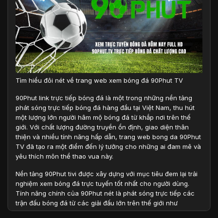
Tìm hiểu đôi nét về trang web xem bóng đá 90Phut TV
90Phut link trực tiếp bóng đá là một trong những nền tảng
phát sóng trực tiếp bóng đá hàng đầu tại Việt Nam, thu hút
một lượng lớn người hâm mộ bóng đá từ khắp nơi trên thế
giới. Với chất lượng đường truyền ổn định, giao diện thân
thiện và nhiều tính năng hấp dẫn, trang web bong da 90Phut
TV đã tạo ra một điểm đến lý tưởng cho những ai đam mê và
yêu thích môn thể thao vua này.
Nền tảng 90Phut tivi được xây dựng với mục tiêu đem lại trải
nghiệm xem bóng đá trực tuyến tốt nhất cho người dùng.
Tính năng chính của 90Phut nét là phát sóng trực tiếp các
trận đấu bóng đá từ các giải đấu lớn trên thế giới như
Premier League, La Liga, Euro 2024, Serie A, Bundesliga,