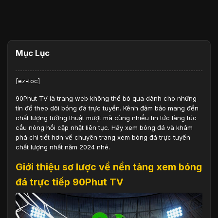
Mục Lục
[ez-toc]
90Phut
TV là trang web không thể bỏ qua dành cho những
tín đồ theo dõi bóng đá trực tuyến. Kênh đảm bảo mang đến
chất lượng tường thuật mượt mà cùng nhiều tin tức làng túc
cầu nóng hổi cập nhật liên tục. Hãy
xem bóng đá
và khám
phá chi tiết hơn về chuyên trang xem bóng đá trực tuyến
chất lượng nhất năm 2024 nhé.
Giới thiệu sơ lược về nền tảng xem bóng
đá trực tiếp 90Phut TV