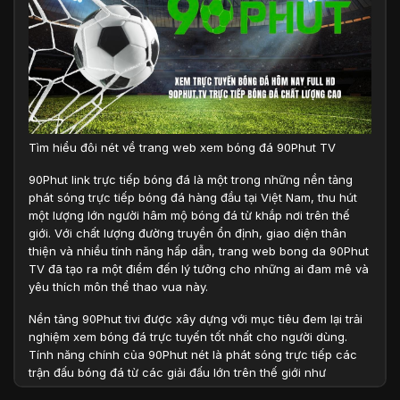
Tìm hiểu đôi nét về trang web xem bóng đá 90Phut TV
90Phut link trực tiếp bóng đá là một trong những nền tảng
phát sóng trực tiếp bóng đá hàng đầu tại Việt Nam, thu hút
một lượng lớn người hâm mộ bóng đá từ khắp nơi trên thế
giới. Với chất lượng đường truyền ổn định, giao diện thân
thiện và nhiều tính năng hấp dẫn, trang web bong da 90Phut
TV đã tạo ra một điểm đến lý tưởng cho những ai đam mê và
yêu thích môn thể thao vua này.
Nền tảng 90Phut tivi được xây dựng với mục tiêu đem lại trải
nghiệm xem bóng đá trực tuyến tốt nhất cho người dùng.
Tính năng chính của 90Phut nét là phát sóng trực tiếp các
trận đấu bóng đá từ các giải đấu lớn trên thế giới như
Premier League, La Liga, Euro 2024, Serie A, Bundesliga,