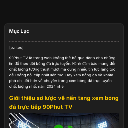
Mục Lục
[ez-toc]
90Phut
TV là trang web không thể bỏ qua dành cho những
tín đồ theo dõi bóng đá trực tuyến. Kênh đảm bảo mang đến
chất lượng tường thuật mượt mà cùng nhiều tin tức làng túc
cầu nóng hổi cập nhật liên tục. Hãy
xem bóng đá
và khám
phá chi tiết hơn về chuyên trang xem bóng đá trực tuyến
chất lượng nhất năm 2024 nhé.
Giới thiệu sơ lược về nền tảng xem bóng
đá trực tiếp 90Phut TV